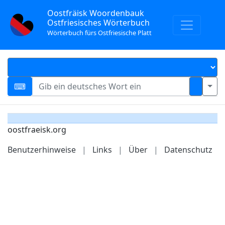
Oostfräisk Woordenbauk
Ostfriesisches Wörterbuch
Wörterbuch fürs Ostfriesische Platt
oostfraeisk.org
Benutzerhinweise
|
Links
|
Über
|
Datenschutz