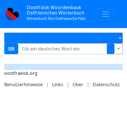
Oostfräisk Woordenbauk
Ostfriesisches Wörterbuch
Wörterbuch fürs Ostfriesische Platt
oostfraeisk.org
Benutzerhinweise
|
Links
|
Über
|
Datenschutz