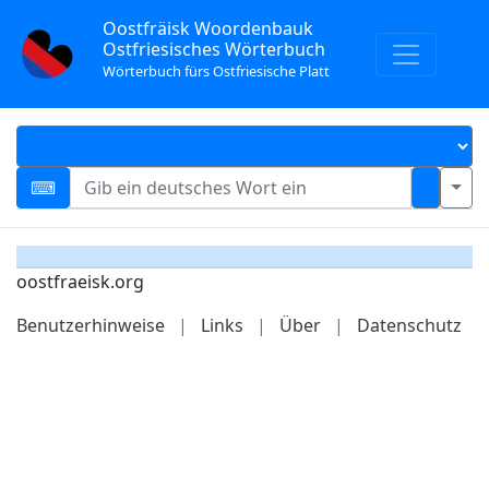
Oostfräisk Woordenbauk
Ostfriesisches Wörterbuch
Wörterbuch fürs Ostfriesische Platt
oostfraeisk.org
Benutzerhinweise
|
Links
|
Über
|
Datenschutz