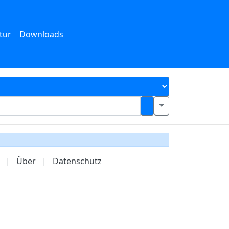
tur
Downloads
|
Über
|
Datenschutz