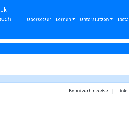
auk
buch
Übersetzer
Lernen
Unterstützen
Tasta
Benutzerhinweise
|
Links