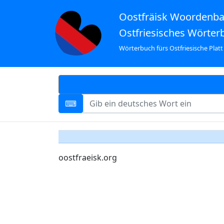
Oostfräisk Woordenb
Ostfriesisches Wörter
Wörterbuch fürs Ostfriesische Platt
oostfraeisk.org