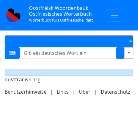
Oostfräisk Woordenbauk
Ostfriesisches Wörterbuch
Wörterbuch fürs Ostfriesische Platt
oostfraeisk.org
Benutzerhinweise
|
Links
|
Über
|
Datenschutz