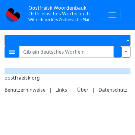
Oostfräisk Woordenbauk
Ostfriesisches Wörterbuch
Wörterbuch fürs Ostfriesische Platt
oostfraeisk.org
Benutzerhinweise
|
Links
|
Über
|
Datenschutz