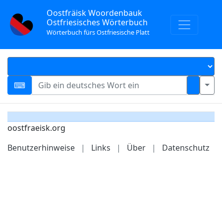
Oostfräisk Woordenbauk
Ostfriesisches Wörterbuch
Wörterbuch fürs Ostfriesische Platt
oostfraeisk.org
Benutzerhinweise
|
Links
|
Über
|
Datenschutz