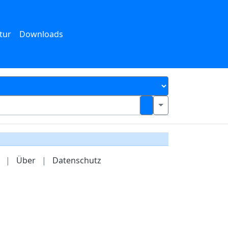
tur
Downloads
|
Über
|
Datenschutz