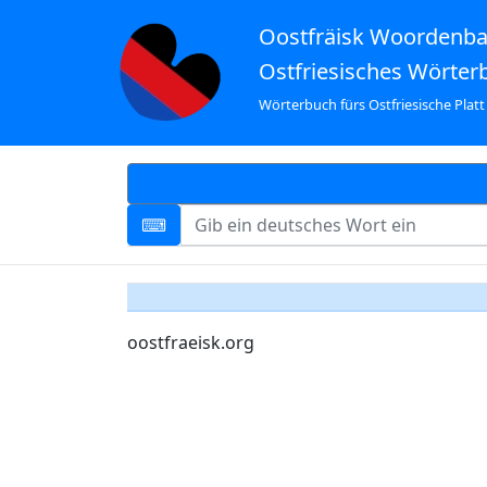
Oostfräisk Woordenb
Ostfriesisches Wörter
Wörterbuch fürs Ostfriesische Platt
oostfraeisk.org