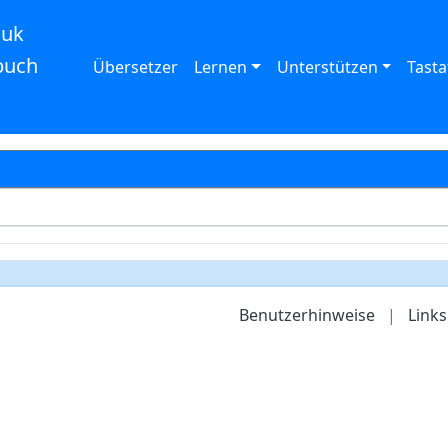
auk
buch
Übersetzer
Lernen
Unterstützen
Tasta
Benutzerhinweise
|
Links