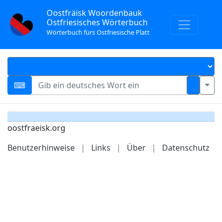
Oostfräisk Woordenbauk
Ostfriesisches Wörterbuch
Wörterbuch fürs Ostfriesische Platt
oostfraeisk.org
Benutzerhinweise
|
Links
|
Über
|
Datenschutz