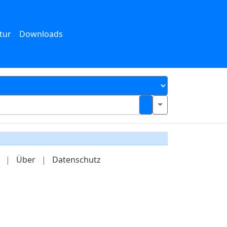
tur
Downloads
|
Über
|
Datenschutz