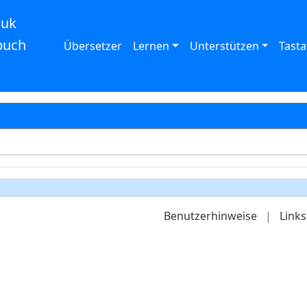
auk
buch
Übersetzer
Lernen
Unterstützen
Tasta
Benutzerhinweise
|
Links