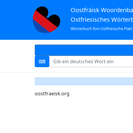
Oostfräisk Woordenb
Ostfriesisches Wörter
Wörterbuch fürs Ostfriesische Platt
oostfraeisk.org