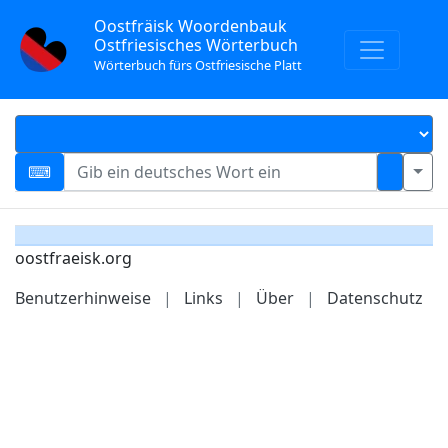
Oostfräisk Woordenbauk
Ostfriesisches Wörterbuch
Wörterbuch fürs Ostfriesische Platt
oostfraeisk.org
Benutzerhinweise
|
Links
|
Über
|
Datenschutz