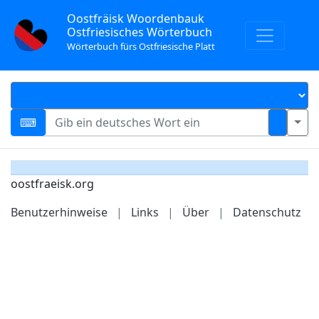
Oostfräisk Woordenbauk
Ostfriesisches Wörterbuch
Wörterbuch fürs Ostfriesische Platt
oostfraeisk.org
Benutzerhinweise
|
Links
|
Über
|
Datenschutz