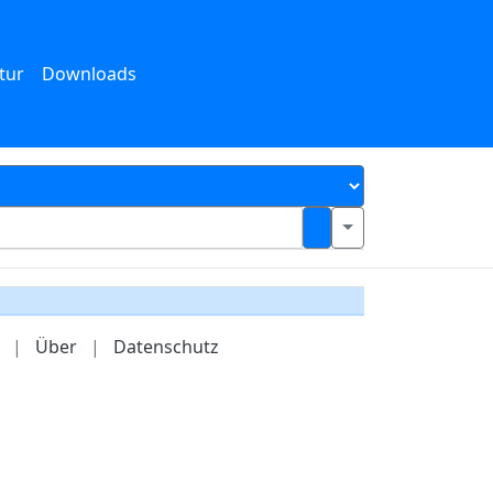
tur
Downloads
|
Über
|
Datenschutz