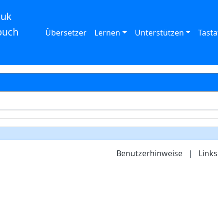
auk
buch
Übersetzer
Lernen
Unterstützen
Tasta
Benutzerhinweise
|
Links