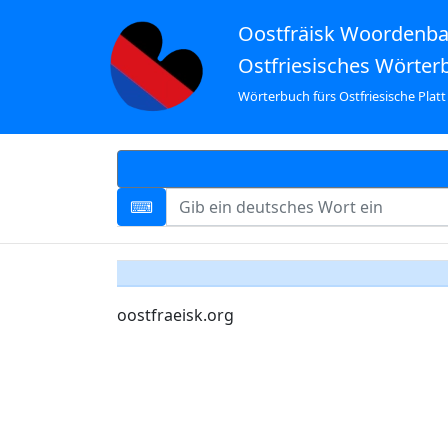
Oostfräisk Woordenb
Ostfriesisches Wörter
Wörterbuch fürs Ostfriesische Platt
oostfraeisk.org