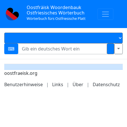
Oostfräisk Woordenbauk
Ostfriesisches Wörterbuch
Wörterbuch fürs Ostfriesische Platt
oostfraeisk.org
Benutzerhinweise
|
Links
|
Über
|
Datenschutz