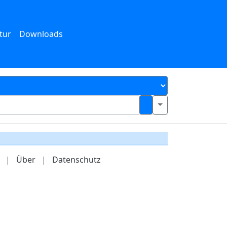
tur
Downloads
|
Über
|
Datenschutz