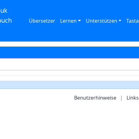
auk
buch
Übersetzer
Lernen
Unterstützen
Tasta
Benutzerhinweise
|
Links