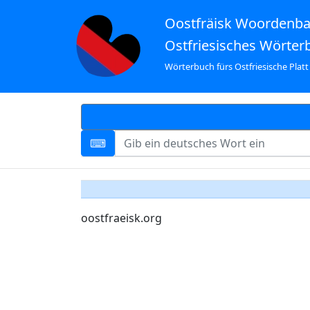
Oostfräisk Woordenb
Ostfriesisches Wörter
Wörterbuch fürs Ostfriesische Platt
oostfraeisk.org