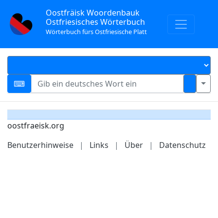
Oostfräisk Woordenbauk
Ostfriesisches Wörterbuch
Wörterbuch fürs Ostfriesische Platt
oostfraeisk.org
Benutzerhinweise
|
Links
|
Über
|
Datenschutz