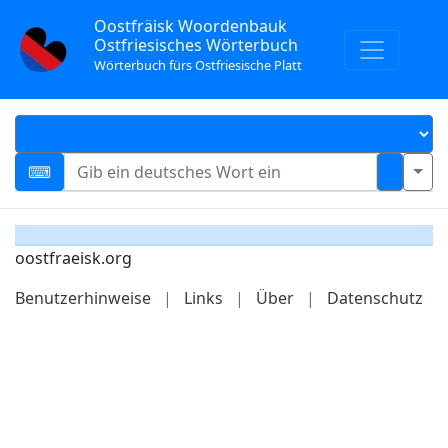
Oostfräisk Woordenbauk
Ostfriesisches Wörterbuch
Wörterbuch fürs Ostfriesische Platt
oostfraeisk.org
Benutzerhinweise
|
Links
|
Über
|
Datenschutz