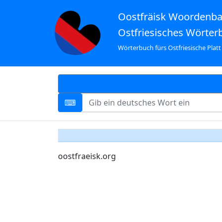
Oostfräisk Woordenb
Ostfriesisches Wörter
Wörterbuch fürs Ostfriesische Platt
oostfraeisk.org