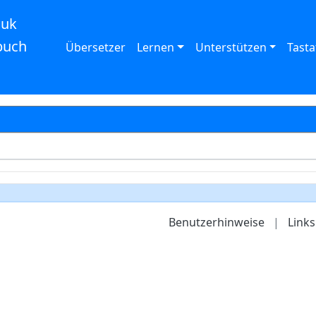
auk
buch
Übersetzer
Lernen
Unterstützen
Tasta
Benutzerhinweise
|
Links