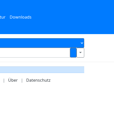
tur
Downloads
|
Über
|
Datenschutz