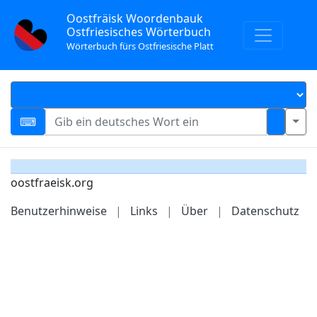
Oostfräisk Woordenbauk
Ostfriesisches Wörterbuch
Wörterbuch fürs Ostfriesische Platt
oostfraeisk.org
Benutzerhinweise
|
Links
|
Über
|
Datenschutz