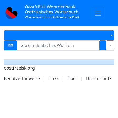
Oostfräisk Woordenbauk
Ostfriesisches Wörterbuch
Wörterbuch fürs Ostfriesische Platt
oostfraeisk.org
Benutzerhinweise
|
Links
|
Über
|
Datenschutz