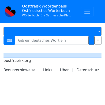
Oostfräisk Woordenbauk
Ostfriesisches Wörterbuch
Wörterbuch fürs Ostfriesische Platt
oostfraeisk.org
Benutzerhinweise
|
Links
|
Über
|
Datenschutz