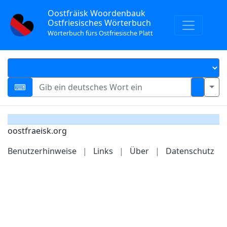
Oostfräisk Woordenbauk
Ostfriesisches Wörterbuch
Wörterbuch fürs Ostfriesische Platt
oostfraeisk.org
Benutzerhinweise
|
Links
|
Über
|
Datenschutz