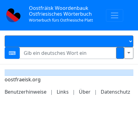
Oostfräisk Woordenbauk
Ostfriesisches Wörterbuch
Wörterbuch fürs Ostfriesische Platt
oostfraeisk.org
Benutzerhinweise
|
Links
|
Über
|
Datenschutz