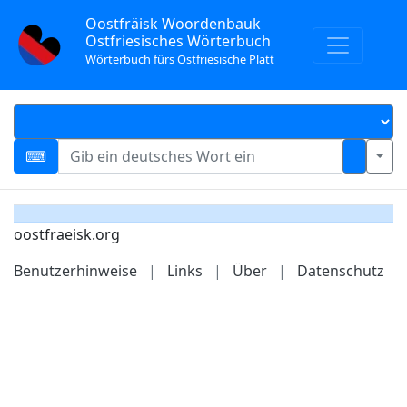
Oostfräisk Woordenbauk
Ostfriesisches Wörterbuch
Wörterbuch fürs Ostfriesische Platt
oostfraeisk.org
Benutzerhinweise
|
Links
|
Über
|
Datenschutz