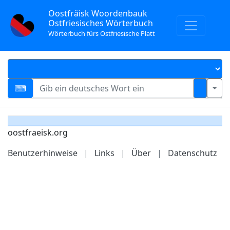
Oostfräisk Woordenbauk
Ostfriesisches Wörterbuch
Wörterbuch fürs Ostfriesische Platt
oostfraeisk.org
Benutzerhinweise
|
Links
|
Über
|
Datenschutz