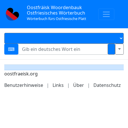
Oostfräisk Woordenbauk
Ostfriesisches Wörterbuch
Wörterbuch fürs Ostfriesische Platt
oostfraeisk.org
Benutzerhinweise
|
Links
|
Über
|
Datenschutz