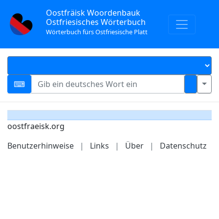
Oostfräisk Woordenbauk
Ostfriesisches Wörterbuch
Wörterbuch fürs Ostfriesische Platt
oostfraeisk.org
Benutzerhinweise
|
Links
|
Über
|
Datenschutz