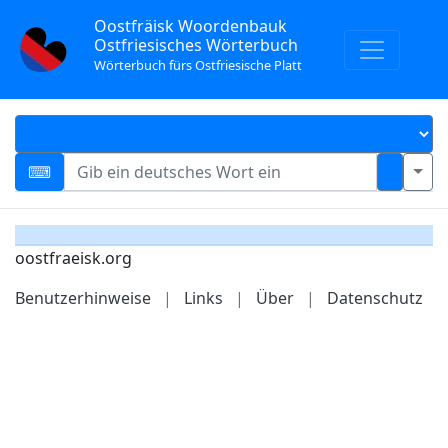
Oostfräisk Woordenbauk
Ostfriesisches Wörterbuch
Wörterbuch fürs Ostfriesische Platt
oostfraeisk.org
Benutzerhinweise
|
Links
|
Über
|
Datenschutz