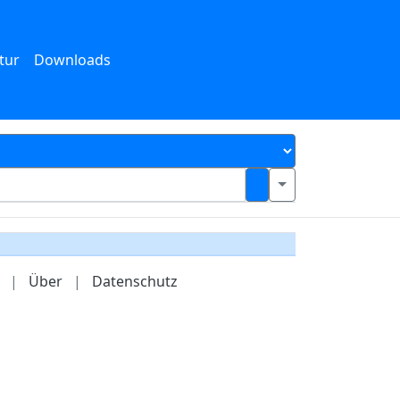
tur
Downloads
|
Über
|
Datenschutz