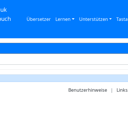
auk
buch
Übersetzer
Lernen
Unterstützen
Tasta
Benutzerhinweise
|
Links