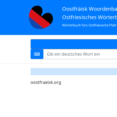
Oostfräisk Woordenb
Ostfriesisches Wörter
Wörterbuch fürs Ostfriesische Platt
oostfraeisk.org