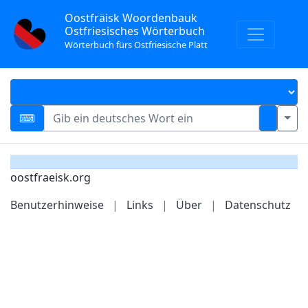
Oostfräisk Woordenbauk
Ostfriesisches Wörterbuch
Wörterbuch fürs Ostfriesische Platt
oostfraeisk.org
Benutzerhinweise
|
Links
|
Über
|
Datenschutz