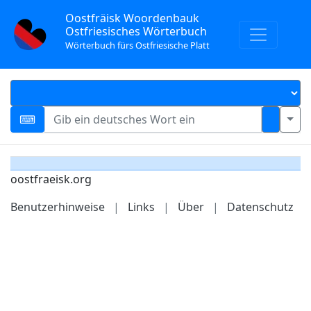
Oostfräisk Woordenbauk
Ostfriesisches Wörterbuch
Wörterbuch fürs Ostfriesische Platt
oostfraeisk.org
Benutzerhinweise
|
Links
|
Über
|
Datenschutz