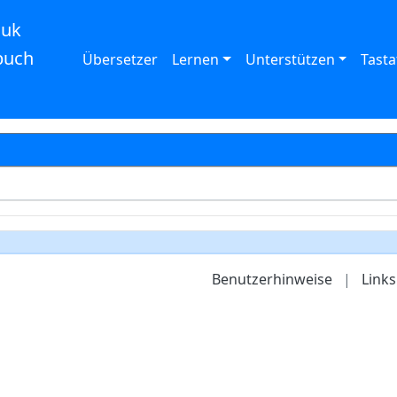
auk
buch
Übersetzer
Lernen
Unterstützen
Tasta
Benutzerhinweise
|
Links