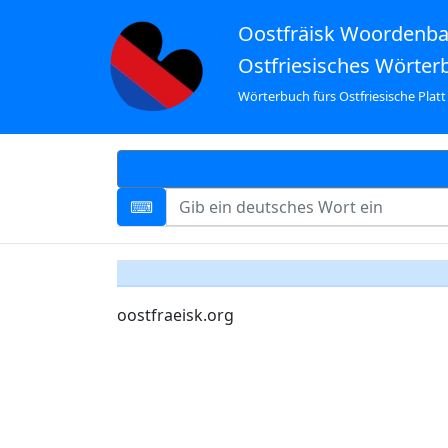
Oostfräisk Woordenb
Ostfriesisches Wörter
Wörterbuch fürs Ostfriesische Platt
oostfraeisk.org