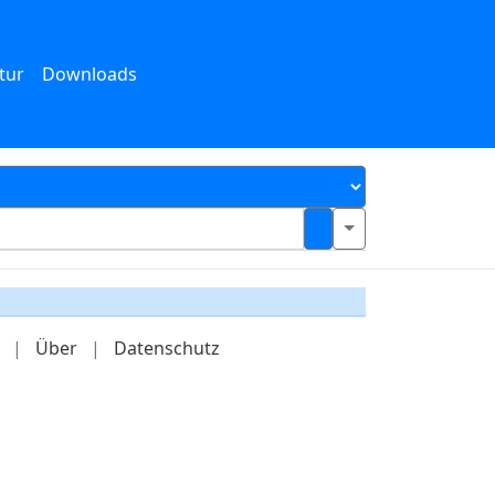
tur
Downloads
|
Über
|
Datenschutz