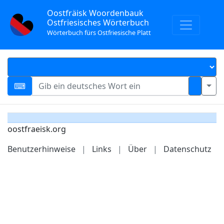
Oostfräisk Woordenbauk
Ostfriesisches Wörterbuch
Wörterbuch fürs Ostfriesische Platt
oostfraeisk.org
Benutzerhinweise
|
Links
|
Über
|
Datenschutz