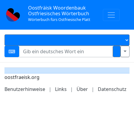
Oostfräisk Woordenbauk
Ostfriesisches Wörterbuch
Wörterbuch fürs Ostfriesische Platt
oostfraeisk.org
Benutzerhinweise
|
Links
|
Über
|
Datenschutz