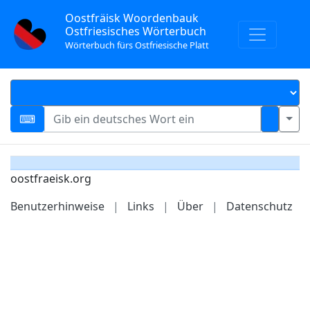
Oostfräisk Woordenbauk
Ostfriesisches Wörterbuch
Wörterbuch fürs Ostfriesische Platt
oostfraeisk.org
Benutzerhinweise
|
Links
|
Über
|
Datenschutz