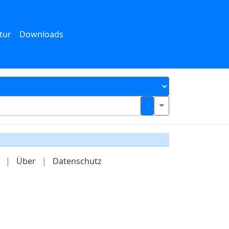
tur
Downloads
|
Über
|
Datenschutz