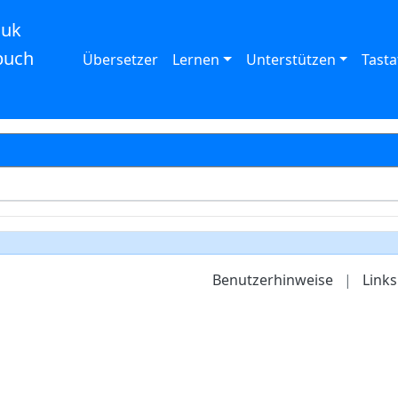
auk
buch
Übersetzer
Lernen
Unterstützen
Tasta
Benutzerhinweise
|
Links