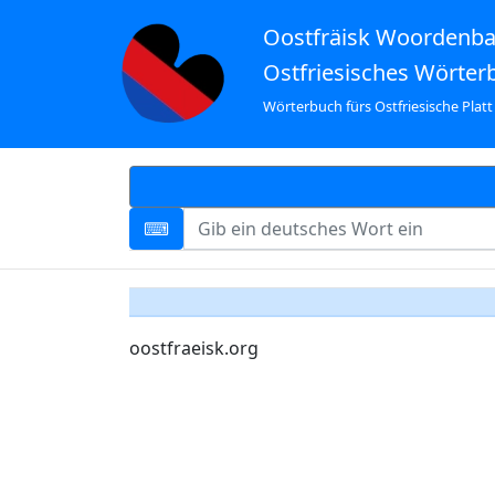
Oostfräisk Woordenb
Ostfriesisches Wörter
Wörterbuch fürs Ostfriesische Platt
oostfraeisk.org