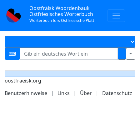
Oostfräisk Woordenbauk
Ostfriesisches Wörterbuch
Wörterbuch fürs Ostfriesische Platt
oostfraeisk.org
Benutzerhinweise
|
Links
|
Über
|
Datenschutz