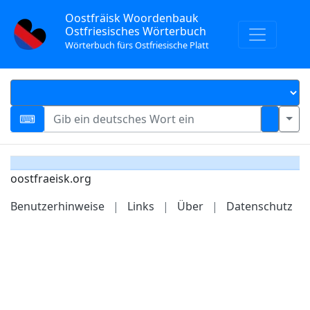
Oostfräisk Woordenbauk
Ostfriesisches Wörterbuch
Wörterbuch fürs Ostfriesische Platt
oostfraeisk.org
Benutzerhinweise
|
Links
|
Über
|
Datenschutz