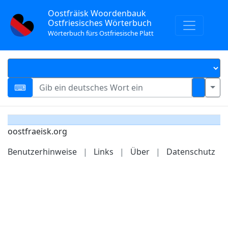
Oostfräisk Woordenbauk
Ostfriesisches Wörterbuch
Wörterbuch fürs Ostfriesische Platt
oostfraeisk.org
Benutzerhinweise
|
Links
|
Über
|
Datenschutz