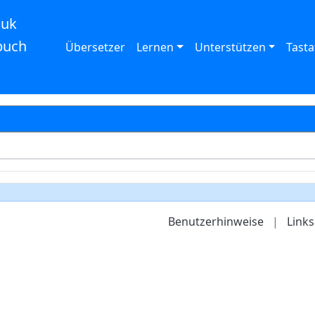
auk
buch
Übersetzer
Lernen
Unterstützen
Tasta
Benutzerhinweise
|
Links