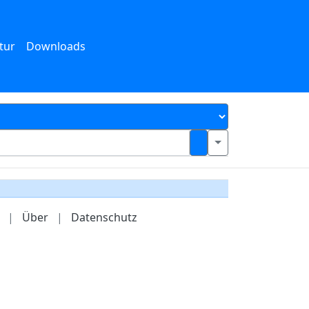
tur
Downloads
|
Über
|
Datenschutz