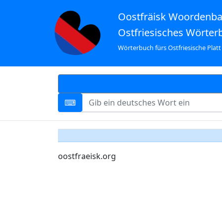
Oostfräisk Woordenb
Ostfriesisches Wörter
Wörterbuch fürs Ostfriesische Platt
oostfraeisk.org