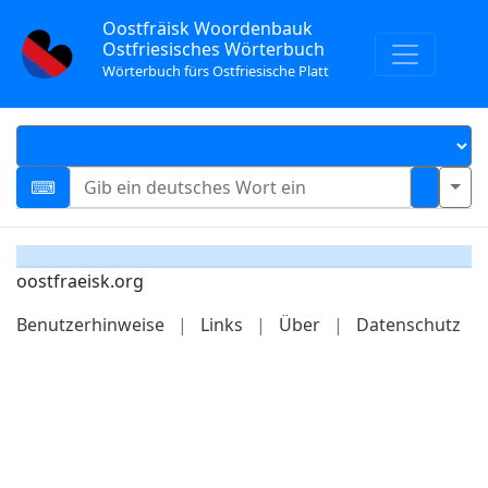
Oostfräisk Woordenbauk
Ostfriesisches Wörterbuch
Wörterbuch fürs Ostfriesische Platt
oostfraeisk.org
Benutzerhinweise
|
Links
|
Über
|
Datenschutz