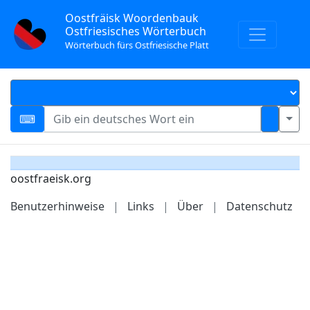
Oostfräisk Woordenbauk
Ostfriesisches Wörterbuch
Wörterbuch fürs Ostfriesische Platt
oostfraeisk.org
Benutzerhinweise
|
Links
|
Über
|
Datenschutz