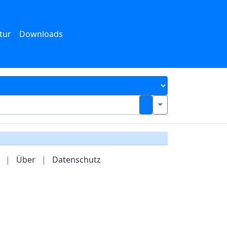
tur
Downloads
|
Über
|
Datenschutz