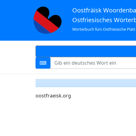
Oostfräisk Woordenb
Ostfriesisches Wörter
Wörterbuch fürs Ostfriesische Platt
oostfraeisk.org