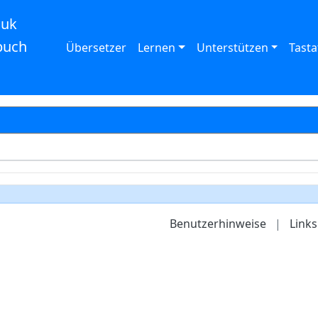
auk
buch
Übersetzer
Lernen
Unterstützen
Tasta
Benutzerhinweise
|
Links