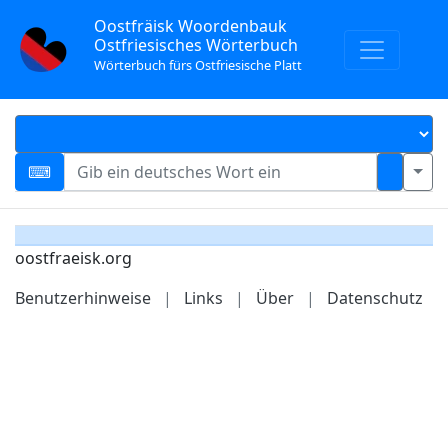
Oostfräisk Woordenbauk
Ostfriesisches Wörterbuch
Wörterbuch fürs Ostfriesische Platt
oostfraeisk.org
Benutzerhinweise
|
Links
|
Über
|
Datenschutz