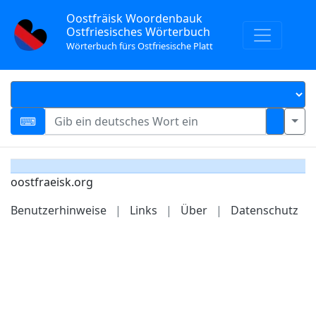
Oostfräisk Woordenbauk
Ostfriesisches Wörterbuch
Wörterbuch fürs Ostfriesische Platt
oostfraeisk.org
Benutzerhinweise
|
Links
|
Über
|
Datenschutz