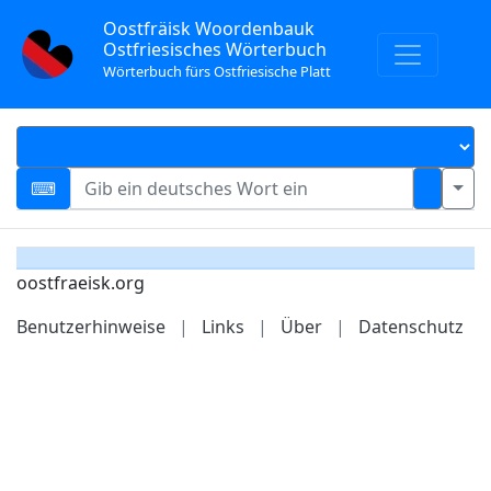
Oostfräisk Woordenbauk
Ostfriesisches Wörterbuch
Wörterbuch fürs Ostfriesische Platt
oostfraeisk.org
Benutzerhinweise
|
Links
|
Über
|
Datenschutz