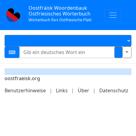
Oostfräisk Woordenbauk
Ostfriesisches Wörterbuch
Wörterbuch fürs Ostfriesische Platt
oostfraeisk.org
Benutzerhinweise
|
Links
|
Über
|
Datenschutz