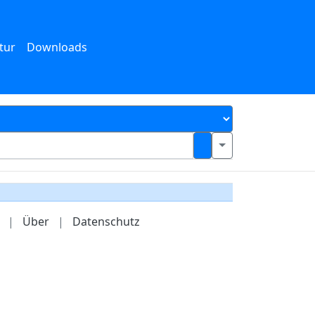
tur
Downloads
|
Über
|
Datenschutz