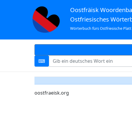
Oostfräisk Woordenb
Ostfriesisches Wörter
Wörterbuch fürs Ostfriesische Platt
oostfraeisk.org