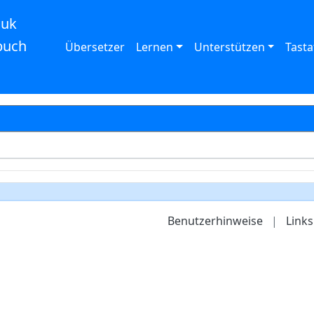
auk
buch
Übersetzer
Lernen
Unterstützen
Tasta
Benutzerhinweise
|
Links