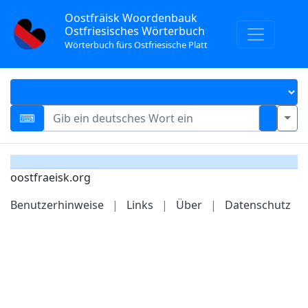
Oostfräisk Woordenbauk
Ostfriesisches Wörterbuch
Wörterbuch fürs Ostfriesische Platt
oostfraeisk.org
Benutzerhinweise
|
Links
|
Über
|
Datenschutz