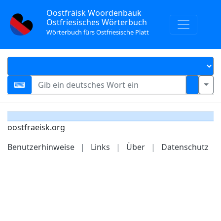
Oostfräisk Woordenbauk
Ostfriesisches Wörterbuch
Wörterbuch fürs Ostfriesische Platt
oostfraeisk.org
Benutzerhinweise
|
Links
|
Über
|
Datenschutz